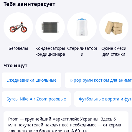
Тебя заинтересует
Беговелы
Конденсаторы
Стерилизаторы
Сухие смеси
кондиционера
и
для стяжки
подогреватели
пола
Что ищут
для детского
питания
Ежедневники школьные
K-pop руми костюм для анима
Бутсы Nike Air Zoom розовые
Футбольные ворота и фу
Prom — крупнейший маркетплейс Украины. Здесь 6
млн покупателей находят всё необходимое — от корма
для щенков до бронежилетов. А 60 тыс.