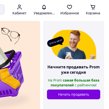
Кабинет
Уведомления
Избранное
Корзина
О! Есть заказ
Начните продавать
Prom
уже сегодня
На
Prom
самая большая база
покупателей
с рейтингом
!
Начать продавать