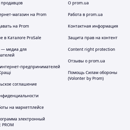
 продавцов
О prom.ua
ернет-магазин
на Prom
Работа в prom.ua
авать на Prom
Контактная информация
 в Каталоге ProSale
Защита прав на контент
 — медиа для
Content right protection
ателей
Отзывы о prom.ua
 интернет-предпринимателей
Кращі
Помощь Силам обороны
(Volonter by Prom)
льское соглашение
онфиденциальности
боты на маркетплейсе
рограмма электронный
с PROM