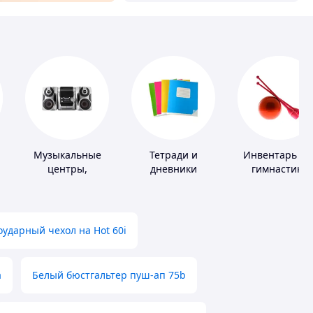
Музыкальные
Тетради и
Инвентарь дл
центры,
дневники
гимнастики
магнитолы
ударный чехол на Hot 60i
а
Белый бюстгальтер пуш-ап 75b