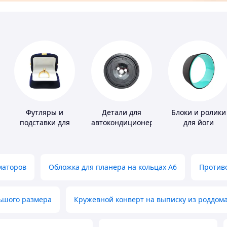
Футляры и
Детали для
Блоки и ролики
подставки для
автокондиционеров
для йоги
драгоценностей
маторов
Обложка для планера на кольцах А6
Противо
льшого размера
Кружевной конверт на выписку из роддом