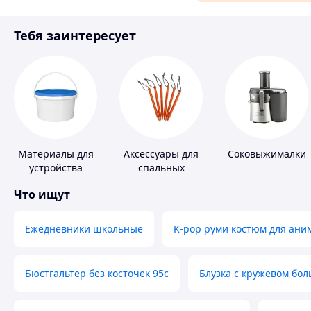
Аксессуары и украшения
Тебя заинтересует
Материалы для ремонта
Спорт и отдых
Материалы для
Аксессуары для
Соковыжималки
устройства
спальных
полимерных
мешков,
Что ищут
полов
карематов и
палаток
Ежедневники школьные
K-pop руми костюм для ани
Бюстгальтер без косточек 95с
Блузка с кружевом бо