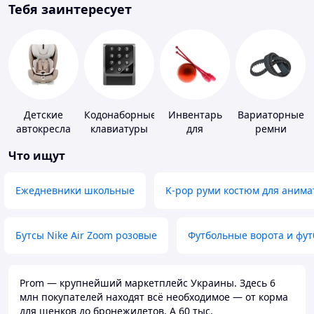
Тебя заинтересует
Детские
Кодонаборные
Инвентарь
Вариаторные
автокресла
клавиатуры
для
ремни
гимнастики
Что ищут
Ежедневники школьные
K-pop руми костюм для анима
Бутсы Nike Air Zoom розовые
Футбольные ворота и фу
Prom — крупнейший маркетплейс Украины. Здесь 6
млн покупателей находят всё необходимое — от корма
для щенков до бронежилетов. А 60 тыс.