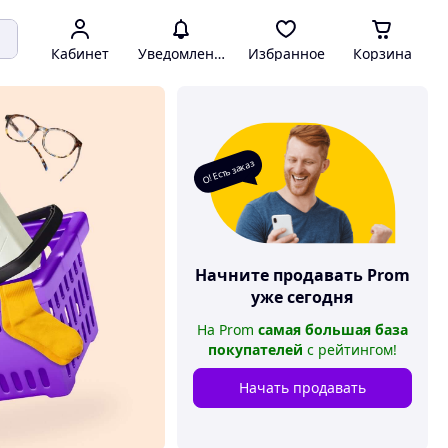
Кабинет
Уведомления
Избранное
Корзина
О! Есть заказ
Начните продавать
Prom
уже сегодня
На
Prom
самая большая база
покупателей
с рейтингом
!
Начать продавать