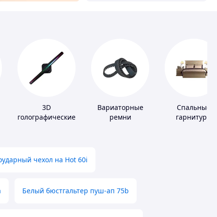
3D
Вариаторные
Спальные
голографические
ремни
гарнитуры
устройства
ударный чехол на Hot 60i
а
Белый бюстгальтер пуш-ап 75b