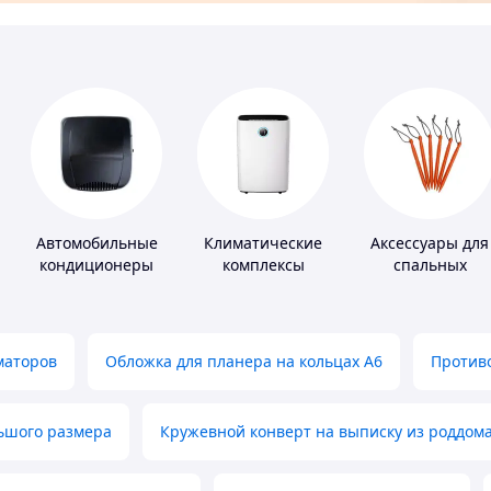
Автомобильные
Климатические
Аксессуары для
кондиционеры
комплексы
спальных
мешков,
карематов и
палаток
маторов
Обложка для планера на кольцах А6
Противо
льшого размера
Кружевной конверт на выписку из роддом