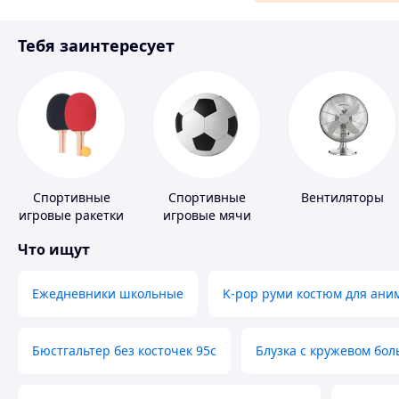
Материалы для ремонта
Тебя заинтересует
Спорт и отдых
Спортивные
Спортивные
Вентиляторы
игровые ракетки
игровые мячи
Что ищут
Ежедневники школьные
K-pop руми костюм для ани
Бюстгальтер без косточек 95с
Блузка с кружевом бо