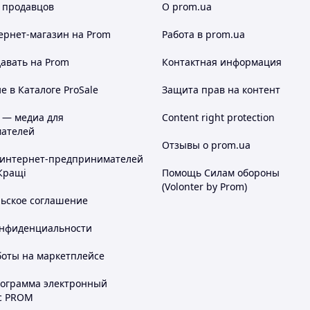
 продавцов
О prom.ua
ернет-магазин
на Prom
Работа в prom.ua
авать на Prom
Контактная информация
 в Каталоге ProSale
Защита прав на контент
 — медиа для
Content right protection
ателей
Отзывы о prom.ua
 интернет-предпринимателей
Кращі
Помощь Силам обороны
(Volonter by Prom)
льское соглашение
онфиденциальности
боты на маркетплейсе
рограмма электронный
с PROM