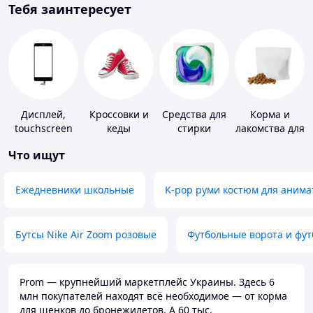
Тебя заинтересует
Дисплей,
Кроссовки и
Средства для
Корма и
touchscreen
кеды
стирки
лакомства для
для
домашних
Что ищут
телефонов
животных и
птиц
Ежедневники школьные
K-pop руми костюм для анима
Бутсы Nike Air Zoom розовые
Футбольные ворота и фу
Prom — крупнейший маркетплейс Украины. Здесь 6
млн покупателей находят всё необходимое — от корма
для щенков до бронежилетов. А 60 тыс.