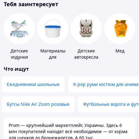
Тебя заинтересует
Детские
Материалы
Детские
Мед
ходунки
для
автокресла
устройства
Что ищут
полимерных
полов
Ежедневники школьные
K-pop руми костюм для анима
Бутсы Nike Air Zoom розовые
Футбольные ворота и фу
Prom — крупнейший маркетплейс Украины. Здесь 6
млн покупателей находят всё необходимое — от корма
для щенков до бронежилетов. А 60 тыс.