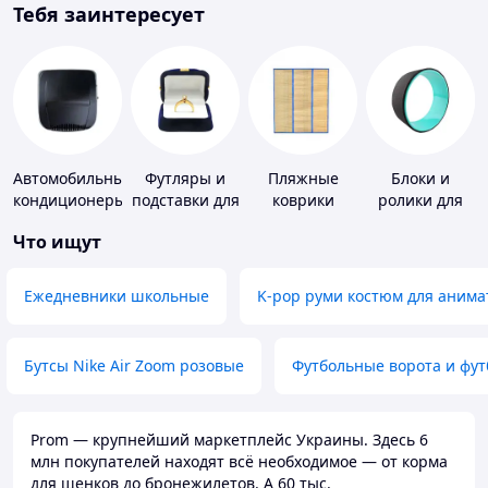
Тебя заинтересует
Автомобильные
Футляры и
Пляжные
Блоки и
кондиционеры
подставки для
коврики
ролики для
драгоценностей
йоги
Что ищут
Ежедневники школьные
K-pop руми костюм для анима
Бутсы Nike Air Zoom розовые
Футбольные ворота и фу
Prom — крупнейший маркетплейс Украины. Здесь 6
млн покупателей находят всё необходимое — от корма
для щенков до бронежилетов. А 60 тыс.