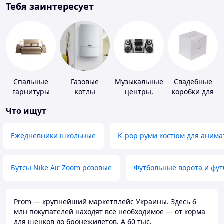
Тебя заинтересует
Спальные
Газовые
Музыкальные
Свадебные
гарнитуры
котлы
центры,
коробки для
магнитолы
денег
Что ищут
Ежедневники школьные
K-pop руми костюм для анима
Бутсы Nike Air Zoom розовые
Футбольные ворота и фу
Prom — крупнейший маркетплейс Украины. Здесь 6
млн покупателей находят всё необходимое — от корма
для щенков до бронежилетов. А 60 тыс.