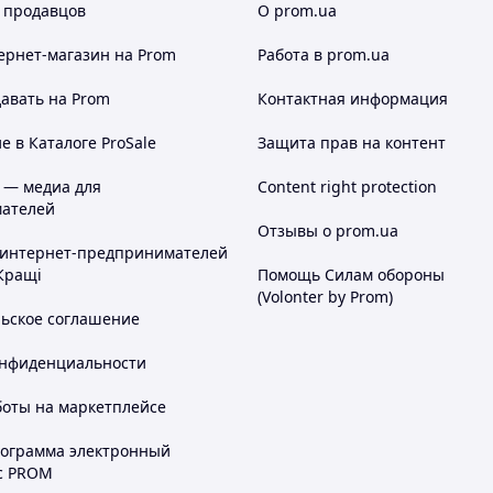
 продавцов
О prom.ua
ернет-магазин
на Prom
Работа в prom.ua
авать на Prom
Контактная информация
 в Каталоге ProSale
Защита прав на контент
 — медиа для
Content right protection
ателей
Отзывы о prom.ua
 интернет-предпринимателей
Кращі
Помощь Силам обороны
(Volonter by Prom)
льское соглашение
онфиденциальности
боты на маркетплейсе
рограмма электронный
с PROM