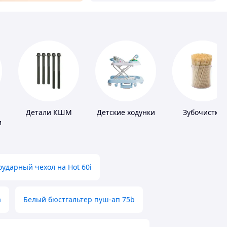
Детали КШМ
Детские ходунки
Зубочистки
и
ударный чехол на Hot 60i
а
Белый бюстгальтер пуш-ап 75b