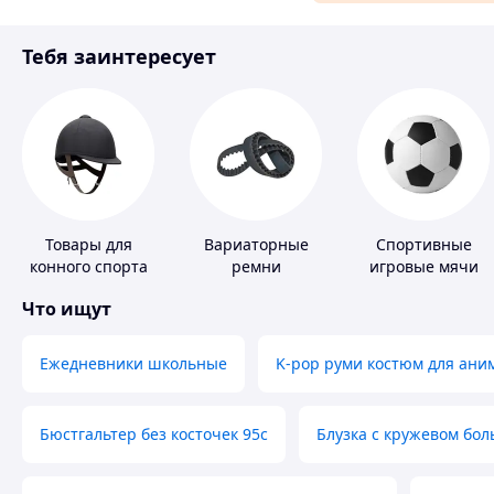
Материалы для ремонта
Тебя заинтересует
Спорт и отдых
Товары для
Вариаторные
Спортивные
конного спорта
ремни
игровые мячи
Что ищут
Ежедневники школьные
K-pop руми костюм для ани
Бюстгальтер без косточек 95с
Блузка с кружевом бо