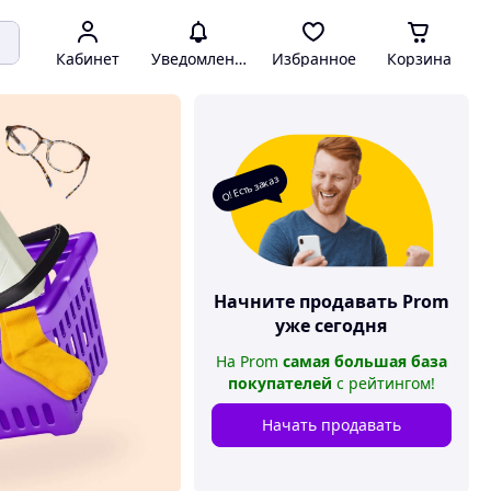
Кабинет
Уведомления
Избранное
Корзина
О! Есть заказ
Начните продавать
Prom
уже сегодня
На
Prom
самая большая база
покупателей
с рейтингом
!
Начать продавать