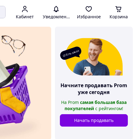
Кабинет
Уведомления
Избранное
Корзина
О! Есть заказ
Начните продавать
Prom
уже сегодня
На
Prom
самая большая база
покупателей
с рейтингом
!
Начать продавать