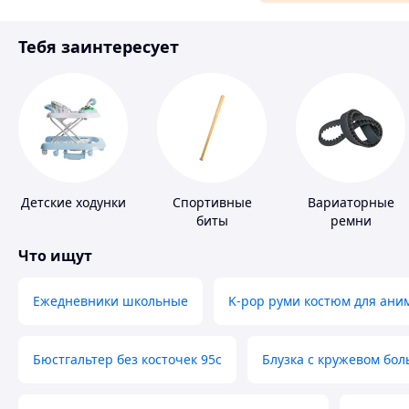
Материалы для ремонта
Тебя заинтересует
Спорт и отдых
Детские ходунки
Спортивные
Вариаторные
биты
ремни
Что ищут
Ежедневники школьные
K-pop руми костюм для ани
Бюстгальтер без косточек 95с
Блузка с кружевом бо