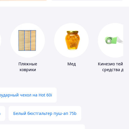
Пляжные
Мед
Кинезио тейпы
коврики
средства для
тейпировани
ударный чехол на Hot 60i
а
Белый бюстгальтер пуш-ап 75b