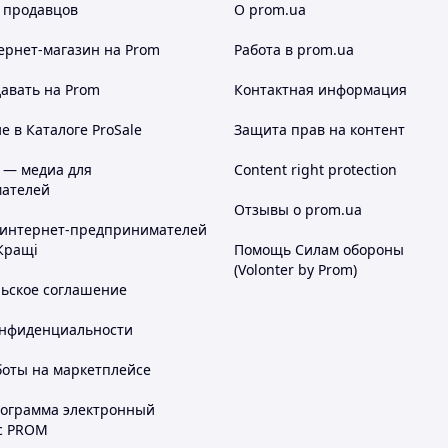
 продавцов
О prom.ua
ернет-магазин
на Prom
Работа в prom.ua
авать на Prom
Контактная информация
 в Каталоге ProSale
Защита прав на контент
 — медиа для
Content right protection
ателей
Отзывы о prom.ua
 интернет-предпринимателей
Кращі
Помощь Силам обороны
(Volonter by Prom)
льское соглашение
онфиденциальности
боты на маркетплейсе
рограмма электронный
с PROM